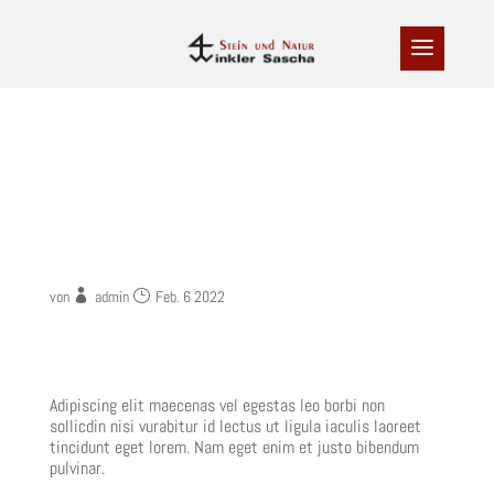
Jack Doe
von
admin
Feb. 6 2022
„Highly Recommended“
Adipiscing elit maecenas vel egestas leo borbi non
sollicdin nisi vurabitur id lectus ut ligula iaculis laoreet
tincidunt eget lorem. Nam eget enim et justo bibendum
pulvinar.